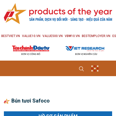
BESTVIET.VN
VALUE10.VN
VALUE500.VN
VBW10.VN
BESTEMPLOYER.VN
ES
Bún tươi Safoco