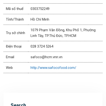
Mã số thuế
0303752249
Tỉnh/Thành
Hồ Chí Minh
1079 Phạm Văn Đồng, Khu Phố 1, Phường
Trụ sở chính
Linh Tây, TP.Thủ Đức, TP.HCM
Điện thoại
028 3724 5264
Email
safoco@hcm.vnn.vn
Web
http://www.safocofood.com/
Search