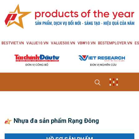
BESTVIET.VN
VALUE10.VN
VALUE500.VN
VBW10.VN
BESTEMPLOYER.VN
ES
Nhựa đa sản phẩm Rạng Đông