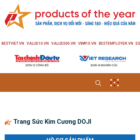
BESTVIET.VN
VALUE10.VN
VALUE500.VN
VBW10.VN
BESTEMPLOYER.VN
ES
Trang Sức Kim Cương DOJI