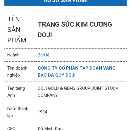
HỒ SƠ SẢN PHẨM
TÊN
TRANG SỨC KIM CƯƠNG
SẢN
DOJI
PHẨM
Ngành
Bán lẻ
Tên doanh
CÔNG TY CỔ PHẦN TẬP ĐOÀN VÀNG
nghiệp
BẠC ĐÁ QUÝ DOJI
Tên tiếng
DOJI GOLD & GEMS GROUP JOINT STOCK
Anh
COMPANY
Năm thành
1994
lập
CEO
Đỗ Minh Đức