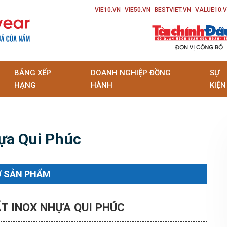
VIE10.VN
VIE50.VN
BESTVIET.VN
VALUE10.
BẢNG XẾP
DOANH NGHIỆP ĐỒNG
SỰ
HẠNG
HÀNH
KIỆN
ựa Qui Phúc
Ơ SẢN PHẨM
ẤT INOX NHỰA QUI PHÚC