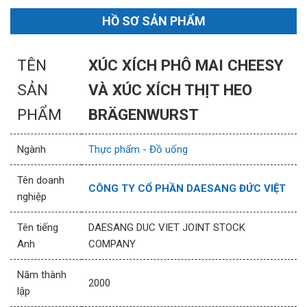
HỒ SƠ SẢN PHẨM
TÊN
XÚC XÍCH PHÔ MAI CHEESY
SẢN
VÀ XÚC XÍCH THỊT HEO
PHẨM
BRÄGENWURST
Ngành
Thực phẩm - Đồ uống
Tên doanh
CÔNG TY CỔ PHẦN DAESANG ĐỨC VIỆT
nghiệp
Tên tiếng
DAESANG DUC VIET JOINT STOCK
Anh
COMPANY
Năm thành
2000
lập