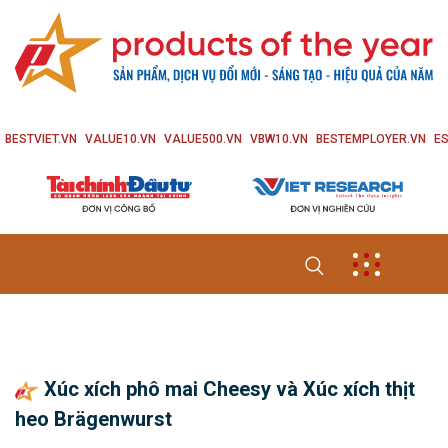
BESTVIET.VN
VALUE10.VN
VALUE500.VN
VBW10.VN
BESTEMPLOYER.VN
ES
Xúc xích phô mai Cheesy và Xúc xích thịt
heo Brägenwurst