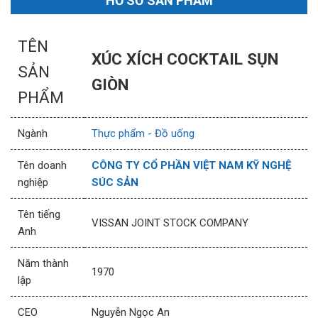
HỒ SƠ SẢN PHẨM
TÊN
XÚC XÍCH COCKTAIL SỤN
SẢN
GIÒN
PHẨM
Ngành
Thực phẩm - Đồ uống
Tên doanh
CÔNG TY CỔ PHẦN VIỆT NAM KỸ NGHỆ
nghiệp
SÚC SẢN
Tên tiếng
VISSAN JOINT STOCK COMPANY
Anh
Năm thành
1970
lập
CEO
Nguyễn Ngọc An