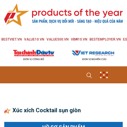
BESTVIET.VN
VALUE10.VN
VALUE500.VN
VBW10.VN
BESTEMPLOYER.VN
ES
Xúc xích Cocktail sụn giòn