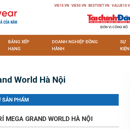
VIE10.VN
VIE50.VN
BESTVIET.VN
VALUE10.
BẢNG XẾP
DOANH NGHIỆP ĐỒNG
SỰ
HẠNG
HÀNH
KIỆN
and World Hà Nội
Ơ SẢN PHẨM
TRÍ MEGA GRAND WORLD HÀ NỘI