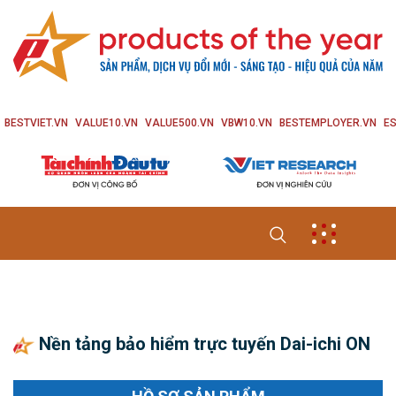
BESTVIET.VN
VALUE10.VN
VALUE500.VN
VBW10.VN
BESTEMPLOYER.VN
ES
Nền tảng bảo hiểm trực tuyến Dai-ichi ON