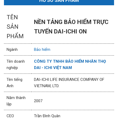
HỒ SƠ SẢN PHẨM
TÊN
NỀN TẢNG BẢO HIỂM TRỰC
SẢN
TUYẾN DAI-ICHI ON
PHẨM
Ngành
Bảo hiểm
Tên doanh
CÔNG TY TNHH BẢO HIỂM NHÂN THỌ
nghiệp
DAI - ICHI VIỆT NAM
Tên tiếng
DAI-ICHI LIFE INSURANCE COMPANY OF
Anh
VIETNAM, LTD.
Năm thành
2007
lập
CEO
Trần Đình Quân