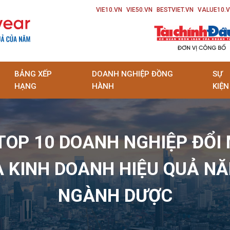
VIE10.VN
VIE50.VN
BESTVIET.VN
VALUE10.
BẢNG XẾP
DOANH NGHIỆP ĐỒNG
SỰ
HẠNG
HÀNH
KIỆN
TOP 10 DOANH NGHIỆP ĐỔI 
À KINH DOANH HIỆU QUẢ NĂ
NGÀNH DƯỢC