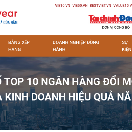
VIE10.VN
VIE50.VN
BESTVIET.VN
VALUE10.
BẢNG XẾP
DOANH NGHIỆP ĐỒNG
SỰ
HẠNG
HÀNH
KIỆN
 TOP 10 NGÂN HÀNG ĐỔI M
À KINH DOANH HIỆU QUẢ NĂ