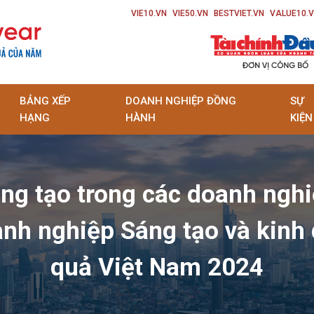
VIE10.VN
VIE50.VN
BESTVIET.VN
VALUE10.
BẢNG XẾP
DOANH NGHIỆP ĐỒNG
SỰ
HẠNG
HÀNH
KIỆN
ng tạo trong các doanh ngh
nh nghiệp Sáng tạo và kinh
quả Việt Nam 2024