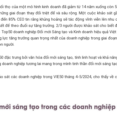
uổi thọ của một mô hình kinh doanh đã giảm từ 14 năm xuống còn 5 
 những giai đoạn thay đổi triệt để và sâu rộng. Một cuộc khảo sát
đến 85% CEO tin rằng khủng hoảng sẽ tác động vĩnh viễn lên nhu c
ết để theo đuổi sự tăng trưởng. 2/3 người được khảo sát cho biết đ
c Top50 doanh nghiệp Đổi mới Sáng tạo và Kinh doanh hiệu quả Vi
g lực tăng trưởng quan trọng nhất của doanh nghiệp trong giai đoạn
on người.
đặc trưng bởi văn hóa đổi mới sáng tạo, tính linh hoạt và khả năng 
 doanh nghiệp tương lai mang trong mình tinh thần đổi mới sáng t
o sát các doanh nghiệp trong VIE50 tháng 4-5/2024, cho thấy về c