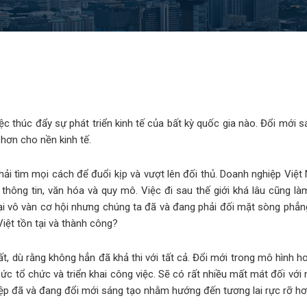
ệc thúc đẩy sự phát triển kinh tế của bất kỳ quốc gia nào. Đổi mới 
 hơn cho nền kinh tế.
ải tìm mọi cách để đuổi kịp và vượt lên đối thủ. Doanh nghiệp Việt 
thông tin, văn hóa và quy mô. Việc đi sau thế giới khá lâu cũng là
i vô vàn cơ hội nhưng chúng ta đã và đang phải đối mặt sòng phẳng 
iệt tồn tại và thành công?
hất, dù rằng không hẳn đã khả thi với tất cả. Đổi mới trong mô hình 
hức tổ chức và triển khai công việc. Sẽ có rất nhiều mất mát đối vớ
iệp đã và đang đổi mới sáng tạo nhằm hướng đến tương lai rực rỡ hơ