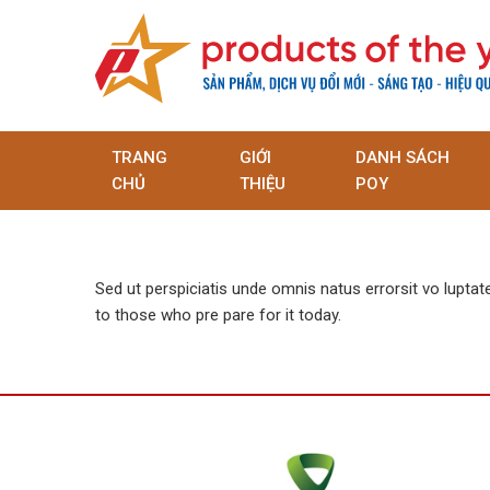
TRANG
GIỚI
DANH SÁCH
CHỦ
THIỆU
POY
Sed ut perspiciatis unde omnis natus errorsit vo luptat
to those who pre pare for it today.