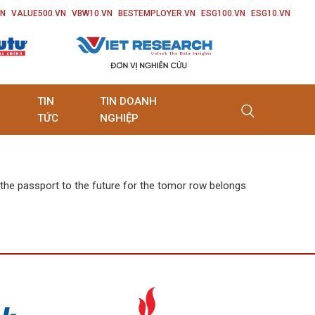
VN
VALUE500.VN
VBW10.VN
BESTEMPLOYER.VN
ESG100.VN
ESG10.VN
TIN
TIN DOANH
TỨC
NGHIỆP
s the passport to the future for the tomor row belongs