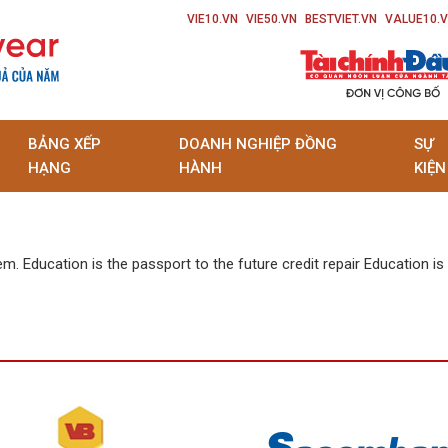
VIE10.VN
VIE50.VN
BESTVIET.VN
VALUE10.
BẢNG XẾP
DOANH NGHIỆP ĐỒNG
SỰ
HẠNG
HÀNH
KIỆN
em. Education is the passport to the future credit repair Education i